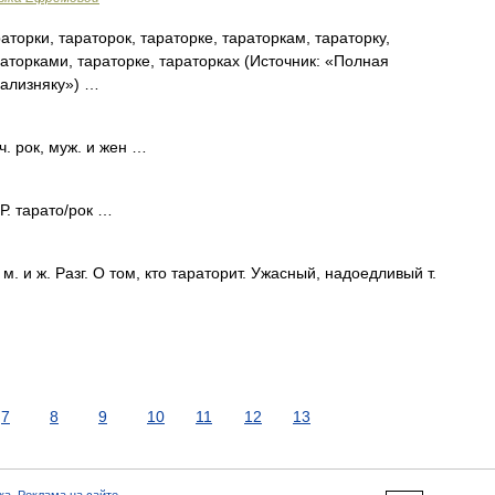
аторки, тараторок, тараторке, тараторкам, тараторку,
раторками, тараторке, тараторках (Источник: «Полная
Зализняку») …
 ч. рок, муж. и жен …
 Р. тарато/рок …
 м. и ж. Разг. О том, кто тараторит. Ужасный, надоедливый т.
7
8
9
10
11
12
13