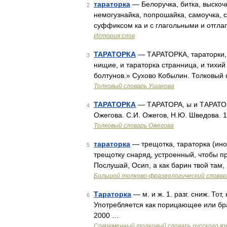
тараторка
— Белоручка, битка, выскочк
2
немогузнайка, попрошайка, самоучка, с
суффиксом ка и с глагольными и отгла
История слов
ТАРАТОРКА
— ТАРАТОРКА, тараторки, м
3
нищие, и тараторка странница, и тихий
болтунов.» Сухово Кобылин. Толковый 
Толковый словарь Ушакова
ТАРАТОРКА
— ТАРАТОРА, ы и ТАРАТОРКА,
4
Ожегова. С.И. Ожегов, Н.Ю. Шведова. 
Толковый словарь Ожегова
тараторка
— трещотка, тараторка (иноск
5
трещотку снаряд, устроенный, чтобы про
Послушай, Осип, а как барин твой там, 
Большой толково-фразеологический словар
Тараторка
— м. и ж. 1. разг. сниж. Тот
6
Употребляется как порицающее или бр
2000 …
Современный толковый словарь русского я