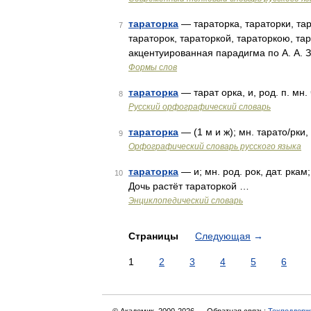
тараторка
— тараторка, тараторки, тар
7
тараторок, тараторкой, тараторкою, та
акцентуированная парадигма по А. А. 
Формы слов
тараторка
— тарат орка, и, род. п. мн.
8
Русский орфографический словарь
тараторка
— (1 м и ж); мн. тарато/рки,
9
Орфографический словарь русского языка
тараторка
— и; мн. род. рок, дат. ркам;
10
Дочь растёт тараторкой …
Энциклопедический словарь
Страницы
Следующая
→
1
2
3
4
5
6