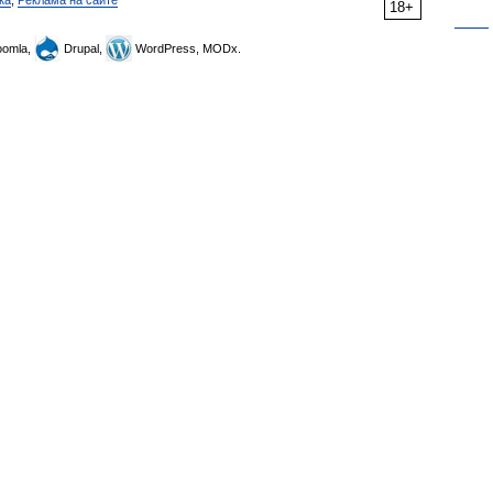
ка
,
Реклама на сайте
18+
omla,
Drupal,
WordPress, MODx.