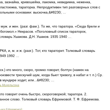
а, зазнайка, кривошейка, лакомка, невидимка, неженка,
ластоежка, тараторка. Непродуктивен тип разговорных слов с
гольными основами: выскочка,&#8230; …
уж. и жен. (разг. фам.). То же, что таратора. «Сюда брели и
 богомол.» Некрасов. «Поголовный список тараторок,
словарь Ушакова. Д.Н. Ушаков. 1935 1940 …
 и, м. и ж. (разг.). Тот, кто тараторит. Толковый словарь
1949 1992 …
.) кто много, скоро, громко говорит, болтун (намек на
извести трескучий шум, когда бьют тревогу, в набат и т. п.) Ср.
в мундире ходит, или...&#8230; …
ь Михельсона
, кто говорит очень быстро, скороговоркой; таратора. 2.
анное слово. Толковый словарь Ефремовой. Т. Ф. Ефремова.
зыка Ефремовой