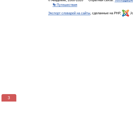
© Академик, 2000-2026
Обратная связь:
Техподдерж
👣 Путешествия
Экспорт словарей на сайты
, сделанные на PHP,
Jo
3