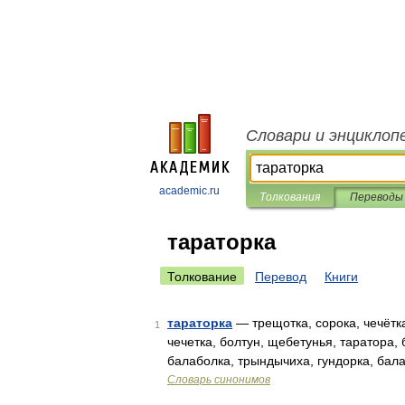
Словари и энциклоп
academic.ru
Толкования
Переводы
тараторка
Толкование
Перевод
Книги
тараторка
— трещотка, сорока, чечётка,
1
чечетка, болтун, щебетунья, таратора,
балаболка, трындычиха, гундорка, бал
Словарь синонимов