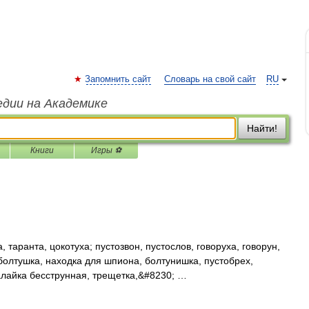
Запомнить сайт
Словарь на свой сайт
RU
едии на Академике
Найти!
Книги
Игры ⚽
 таранта, цокотуха; пустозвон, пустослов, говоруха, говорун,
 болтушка, находка для шпиона, болтунишка, пустобрех,
алайка бесструнная, трещетка,&#8230; …